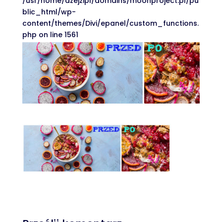
/usr/home/dzejzipl/domains/moonproject.pl/pu
blic_html/wp-
content/themes/Divi/epanel/custom_functions.
php on line 1561