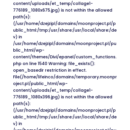
content/uploads/et_temp/collage1-
776189_1080x675.jpg) is not within the allowed
path(s):
(/usr/home/dzejzipl/domains/moonproject.pl/p
ublic_html:/tmp:/usr/share:/usr/local/share:/de
v) in
/usr/home/dzejzipl/domains/moonproject.pl/pu
blic_html/wp-
content/themes/Divi/epanel/custom_functions.
php on line 1540 Warning: file_exists():
open_basedir restriction in effect.
File(/home/lifeinco/domains/temporary.moonpr
oject.pl/public_html/wp-
content/uploads/et_temp/collage1-
776189_1080x396.jpg) is not within the allowed
path(s):
(/usr/home/dzejzipl/domains/moonproject.pl/p
ublic_html:/tmp:/usr/share:/usr/local/share:/de
v) in