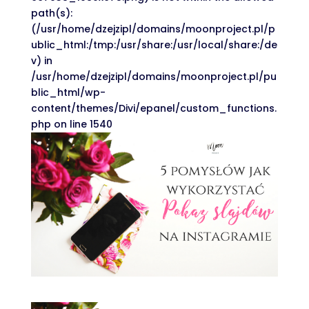
path(s):
(/usr/home/dzejzipl/domains/moonproject.pl/p
ublic_html:/tmp:/usr/share:/usr/local/share:/de
v) in
/usr/home/dzejzipl/domains/moonproject.pl/pu
blic_html/wp-
content/themes/Divi/epanel/custom_functions.
php on line 1540