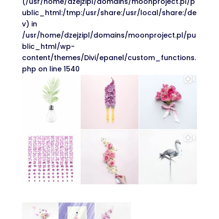
(/usr/home/dzejzipl/domains/moonproject.pl/p
ublic_html:/tmp:/usr/share:/usr/local/share:/de
v) in
/usr/home/dzejzipl/domains/moonproject.pl/pu
blic_html/wp-
content/themes/Divi/epanel/custom_functions.
php on line 1540